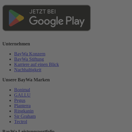
Unternehmen
BayWa Konzern
BayWa Stiftung
Karriere auf einen Blick
Nachhaltigkeit
Unsere BayWa Marken
Bonimal
GALLU
Pegus
Planterra
Ringkanin
Sir Graham
Tectrol
BayWa Leistungsportfolio