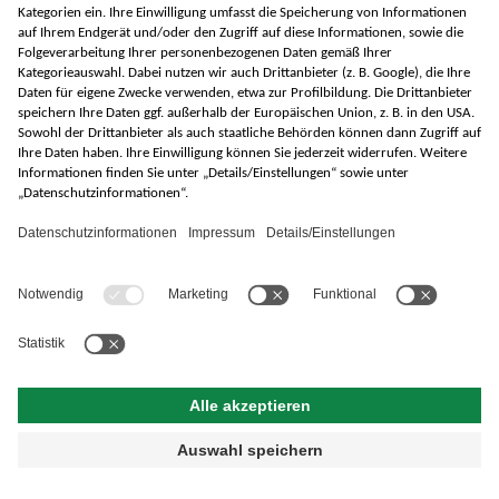
Rücksendung
Versandkosten & Lieferung
Sicherheitsdatenblätter
UN-Tests
Barrierefreiheit
© BayWa AG
2026
Kontakt
AGB
Impressum
Datenschutz
Widerrufsbelehrung
Cookie-Einstellungen
Vertrag widerrufen
Barriere melden