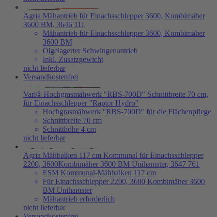
Agria Mähantrieb für Einachsschlepper 3600, Kombimäher
3600 BM, 3646 111
Mähantrieb für Einachsschlepper 3600, Kombimäher
3600 BM
Ölgelagerter Schwingenantrieb
Inkl. Zusatzgewicht
nicht lieferbar
Versandkostenfrei
Vari® Hochgrasmähwerk "RBS-700D" Schnittbreite 70 cm,
für Einachsschlepper "Raptor Hydro"
Hochgrasmähwerk "RBS-700D" für die Flächenpflege
Schnittbreite 70 cm
Schnitthöhe 4 cm
nicht lieferbar
Agria Mähbalken 117 cm Kommunal für Einachsschlepper
2200, 3600Kombimäher 3600 BM Unihamster, 3647 761
ESM Kommunal-Mähbalken 117 cm
Für Einachsschlepper 2200, 3600 Kombimäher 3600
BM Unihamster
Mähantrieb erforderlich
nicht lieferbar
Versandkostenfrei