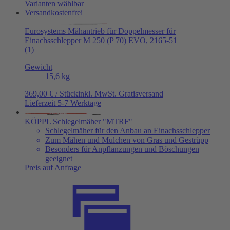
Varianten wählbar
Versandkostenfrei
Eurosystems Mähantrieb für Doppelmesser für
Einachsschlepper M 250 (P 70) EVO, 2165-51
(1)
Gewicht
15,6 kg
369,00 € / Stück
inkl. MwSt.
Gratisversand
Lieferzeit 5-7 Werktage
KÖPPL Schlegelmäher "MTRF"
Schlegelmäher für den Anbau an Einachsschlepper
Zum Mähen und Mulchen von Gras und Gestrüpp
Besonders für Anpflanzungen und Böschungen
geeignet
Preis auf Anfrage