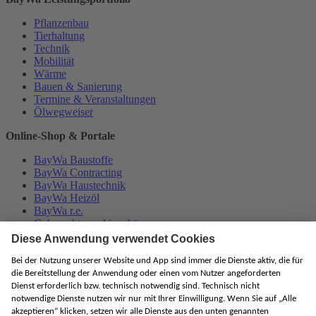
Pflanzenbau
Tierhaltung
Technik
Mobilität
Wärme
Bauen & Sanierung
Termine & Veranstaltungen
Ölwegweiser
Online-Shop & Portale
BayWa Baustoffe
BayWa Contracting
BayWa Haustechnik
BayWa Heizöl
BayWa r.e.
Gebrauchtmaschinenbörse
Gebrauchtmaschinen-Versteigerung
Wir helfen Ihnen
Häufig gestellte Fragen (FAQ)
Kontakt
Rückgabe Elektro-Altgerät