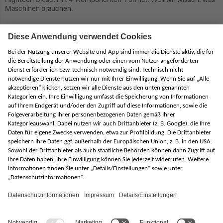
Maschinen brauchen.
Weitere Informationen
Sie haben Fragen?
Pr