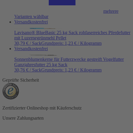
mehrere
Varianten wählbar
Versandkostenfrei
Lavisano® BlueBasic 25 kg Sack rohfaserreiches Pferdefutter
mit Luzernegrünmehl Pellet
30,79 € / Sack
Grundpreis:
1,23 €
/
Kilogramm
Versandkostenfrei
Sonnenblumenkerne für Futterzwecke gestreift Vogelfutter
Ganzjahresfutter 25 kg Sack
30,76 € / Sack
Grundpreis:
1,23 €
/
Kilogramm
Geprüfte Sicherheit
Zertifizierter Onlineshop mit Käuferschutz
Unsere Zahlungsarten