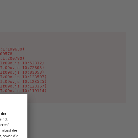
:1:199630)

00578

:1:200790)

IzO9o.js:10:52312)

IzO9o.js:10:72803)

IzO9o.js:10:83058)

IzO9o.js:10:123597)

IzO9o.js:10:123525)

IzO9o.js:10:123367)

IzO9o.js:10:119114)